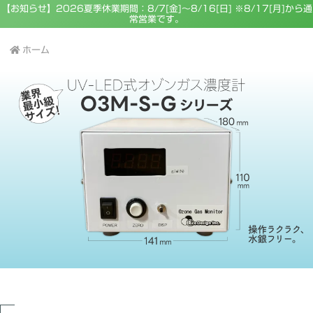
【お知らせ】2026夏季休業期間：8/7[金]～8/16[日] ※8/17[月]から通
常営業です。
ホーム