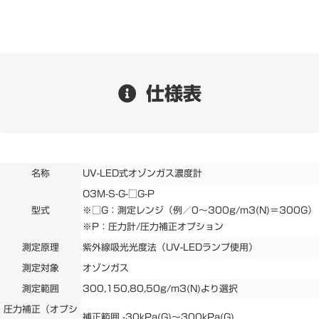
仕様表
名称
UV-LED式オゾンガス濃度計
O3M-S-G-□G-P
型式
※□G：測定レンジ（例／0～300g/m3(N)＝300G）
※P：圧力計/圧力補正オプション
測定原理
紫外線吸光光度法（UV-LEDランプ使用）
測定対象
オゾンガス
測定範囲
300,150,80,50g/m3(N)より選択
圧力補正（オプシ
補正範囲 -30kPa(G)～300kPa(G)