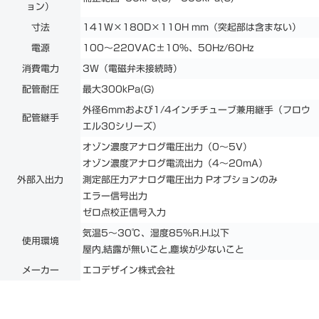
ョン）
寸法
141W×180D×110H mm（突起部は含まない）
電源
100～220VAC±10%、50Hz/60Hz
消費電力
3W（電磁弁未接続時）
配管耐圧
最大300kPa(G)
外径6mmおよび1/4インチチューブ兼用継手（フロウ
配管継手
エル30シリーズ）
オゾン濃度アナログ電圧出力（0～5V）
オゾン濃度アナログ電流出力（4～20mA）
外部入出力
測定部圧力アナログ電圧出力 Pオプションのみ
エラー信号出力
ゼロ点校正信号入力
気温5～30℃、湿度85%R.H.以下
使用環境
屋内,結露が無いこと,塵埃が少ないこと
メーカー
エコデザイン株式会社