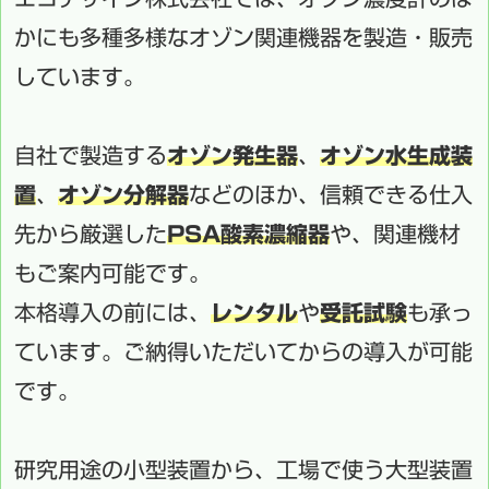
かにも多種多様なオゾン関連機器を製造・販売
しています。
自社で製造する
オゾン発生器
、
オゾン水生成装
置
、
オゾン分解器
などのほか、信頼できる仕入
先から厳選した
PSA酸素濃縮器
や、関連機材
もご案内可能です。
本格導入の前には、
レンタル
や
受託試験
も承っ
ています。ご納得いただいてからの導入が可能
です。
研究用途の小型装置から、工場で使う大型装置