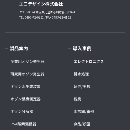
エコデザイン株式会社
〒355-0324 埼玉県比企郡小川町青山926-1
TEL 0493-72-6161 / FAX 0493-72-6162
製品案内
導入事例
産業用オゾン発生器
エレクトロニクス
研究用オゾン発生器
排水処理
オゾン水生成装置
研究/実験
オゾン濃度測定器
脱臭
オゾン分解器
水族館/養殖
PSA酸素濃縮器
食品/殺菌