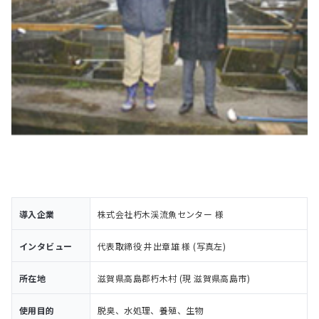
導入企業
株式会社朽木渓流魚センター 様
インタビュー
代表取締役 井出章雄 様 (写真左)
所在地
滋賀県高島郡朽木村 (現 滋賀県高島市)
使用目的
脱臭、水処理、養殖、生物