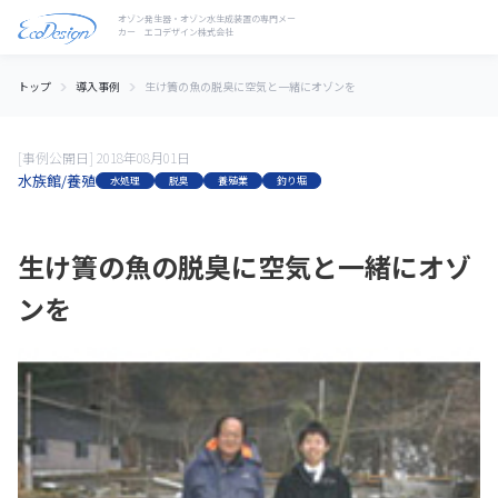
トップ
導入事例
生け簀の魚の脱臭に空気と一緒にオゾンを
[事例公開日] 2018年08月01日
水族館/養殖
水処理
脱臭
養殖業
釣り堀
生け簀の魚の脱臭に空気と一緒にオゾ
ンを