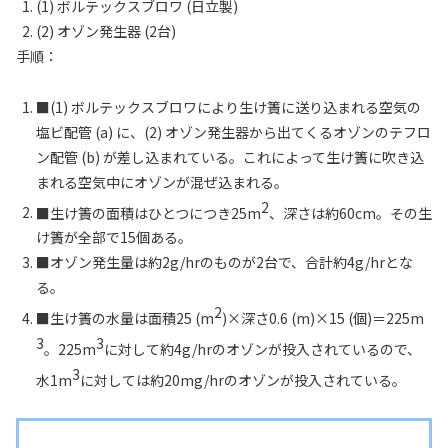
(1) ボルテックスブロワ (日立製)
(2) オゾン発生器 (2台)
手順：
■(1) ボルテックスブロワにより生け簀に送り込まれる空気の
塩ビ配管 (a) に、(2) オゾン発生器から出てくるオゾンのテフロ
ン配管 (b) が差し込まれている。これによって生け簀に吹き込
まれる空気中にオゾンが混ぜ込まれる。
2
■生け簀の面積はひとつにつき25m
、深さは約60cm。その生
け簀が全部で15個ある。
■オゾン発生量は約2g/hrのものが2台で、合計約4g/hrとな
る。
2
■生け簀の水量は面積25 (m
)×深さ0.6 (m)×15 (個)＝225m
3
3
。225m
に対して約4g/hrのオゾンが投入されているので、
3
水1m
に対しては約20mg/hrのオゾンが投入されている。