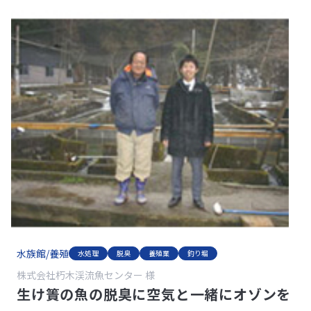
水族館/養殖
水処理
脱臭
養殖業
釣り堀
株式会社朽木渓流魚センター 様
生け簀の魚の脱臭に空気と一緒にオゾンを