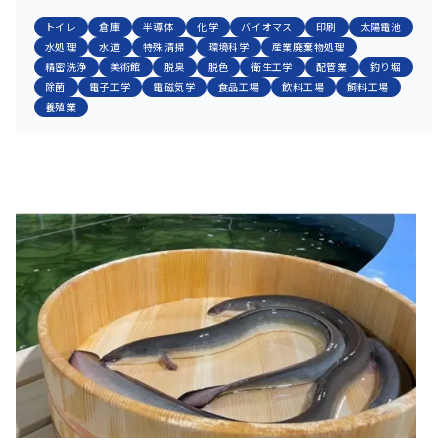
トイレ
倉庫
半導体
化学
バイオマス
印刷
太陽電池
水処理
水道
特殊清掃
環境科学
産業廃棄物処理
精密洗浄
美術館
脱臭
脱色
衛生工学
配管業
釣り堀
除菌
電子工学
電磁気学
食品工場
飲料工場
飼料工場
養殖業