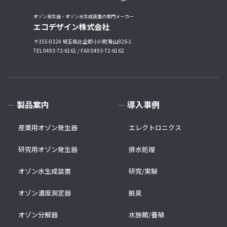
オゾン発生器・オゾン水生成装置の専門メーカー
エコデザイン株式会社
〒355-0324 埼玉県比企郡小川町青山926-1
TEL 0493-72-6161 / FAX 0493-72-6162
製品案内
導入事例
産業用オゾン発生器
エレクトロニクス
研究用オゾン発生器
排水処理
オゾン水生成装置
研究/実験
オゾン濃度測定器
脱臭
オゾン分解器
水族館/養殖