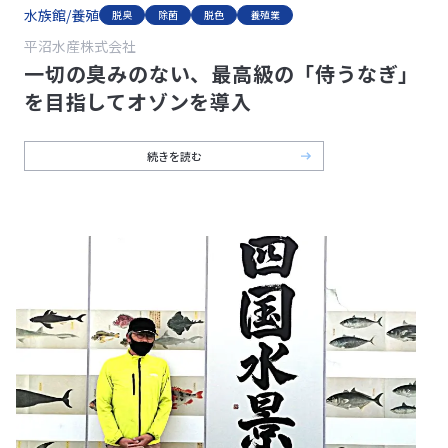
水族館/養殖
脱臭
除菌
脱色
養殖業
平沼水産株式会社
一切の臭みのない、最高級の「侍うなぎ」
を目指してオゾンを導入
続きを読む