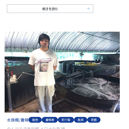
続きを読む
水族館/養殖
脱色
養殖業
釣り堀
脱臭
除菌
のんびり温泉別館 イワナの里 様