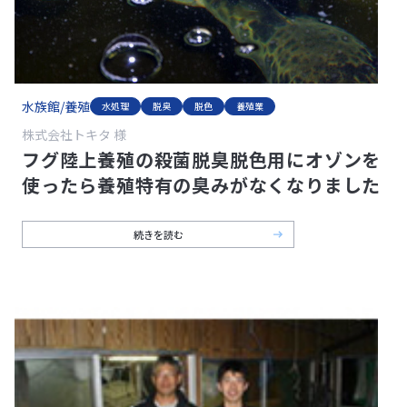
水族館/養殖
水処理
脱臭
脱色
養殖業
株式会社トキタ 様
フグ陸上養殖の殺菌脱臭脱色用にオゾンを
使ったら養殖特有の臭みがなくなりました
続きを読む