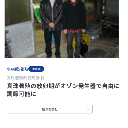
水族館/養殖
養殖業
真珠養殖業 西尾浩 様
真珠養殖の放卵期がオゾン発生器で自由に
調節可能に
続きを読む