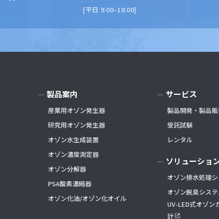
[平日 9:00–18:00]
製品案内
サービス
産業用オゾン発生器
製品開発・製品販
研究用オゾン発生器
受託試験
オゾン水生成装置
レンタル
オゾン濃度測定器
ソリューショ
オゾン分解器
オゾン排水処理シ
PSA酸素濃縮器
オゾン脱臭システ
オゾン化油/オゾン化オイル
UV-LED式オゾ
計