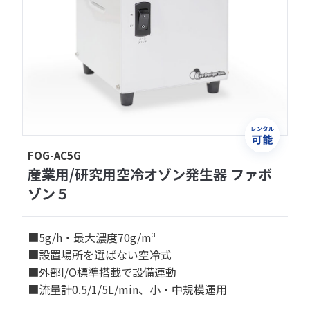
FOG-AC5G
産業用/研究用空冷オゾン発生器 ファボ
ゾン５
■5g/h・最大濃度70g/m³
■設置場所を選ばない空冷式
■外部I/O標準搭載で設備連動
■流量計0.5/1/5L/min、小・中規模運用