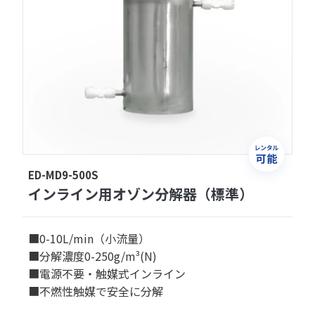
ED-MD9-500S
インライン用オゾン分解器（標準）
■0-10L/min（小流量）
■分解濃度0-250g/m³(N)
■電源不要・触媒式インライン
■不燃性触媒で安全に分解