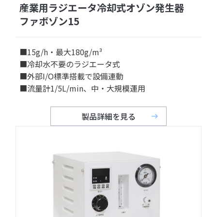
産業用ラジエータ冷却式オゾン発生器
ファボゾン15
■15g/h・最大180g/m³
■冷却水不要のラジエータ式
■外部I/O標準搭載で設備連動
■流量計1/5L/min、中・大規模運用
製品詳細を見る