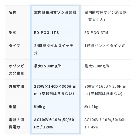
名称
室内散布用オゾン消臭器
室内散布用オゾン消臭器
「爽太くん」
型式
ED-POG-1TS
ED-POG-3TM
タイプ
24時間タイムスイッチ
1時間ゼンマイタイマ式
式
オゾンガ
最大1500mg/h
最大500mg/h
ス発生量
外形寸法
280W×140D×300H m
300W×160D×200H m
m（突起部は含まない）
m (突起部は含まない)
重量
約6kg
約4.1kg
電源 / 消
AC100V±10%,50/60
AC100V±10%,50/60H
費電力
Hz / 120W
z / 45W