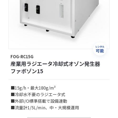
FOG-RC15G
産業用ラジエータ冷却式オゾン発生器
ファボゾン15
■15g/h・最大180g/m³
■冷却水不要のラジエータ式
■外部I/O標準搭載で設備連動
■流量計1/5L/min、中・大規模運用