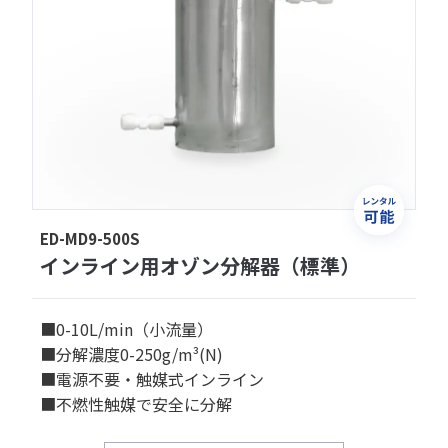
ED-MD9-500S
インライン用オゾン分解器（標準）
■0-10L/min（小流量）
■分解濃度0-250g/m³(N)
■電源不要・触媒式インライン
■不燃性触媒で安全に分解