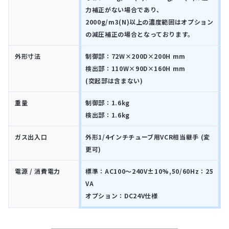
力補正がない場合であり、
2000g/m3(N)以上の濃度範囲はオプション
の減圧補正の場合となっております。
外形寸法
制御部：72W×200D×200H mm
検出部：110W×90D×160H mm
(突起部は含まない)
重量
制御部：1.6kg
検出部：1.6kg
ガス出入口
外形1/4インチチューブ用VCR相当継手 (変
更可)
電源 / 消費電力
標準：AC100～240V±10%,50/60Hz：25
VA
オプション：DC24V仕様