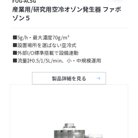
FOG-AC5G
産業用/研究用空冷オゾン発生器 ファボ
ゾン５
■5g/h・最大濃度70g/m³
■設置場所を選ばない空冷式
■外部I/O標準搭載で設備連動
■流量計0.5/1/5L/min、小・中規模運用
製品詳細を見る